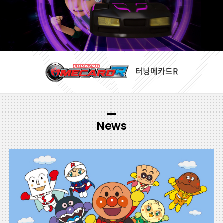
터닝메카드R
News