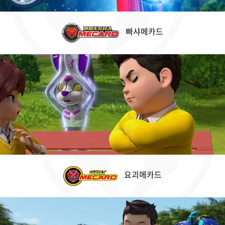
빠샤메카드
요괴메카드