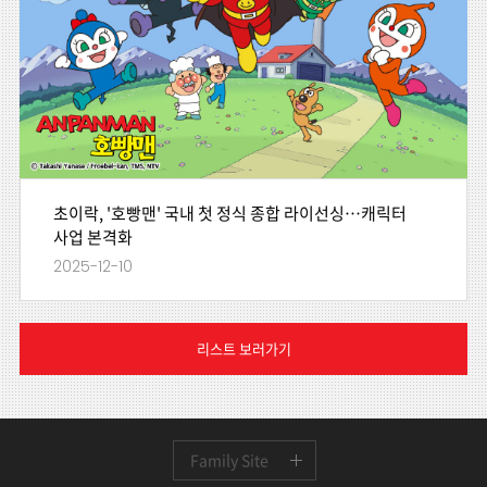
초이락, '호빵맨' 국내 첫 정식 종합 라이선싱…캐릭터
사업 본격화
2025-12-10
리스트 보러가기
Family Site