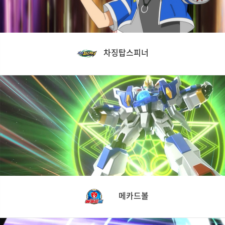
차징탑스피너
메카드볼