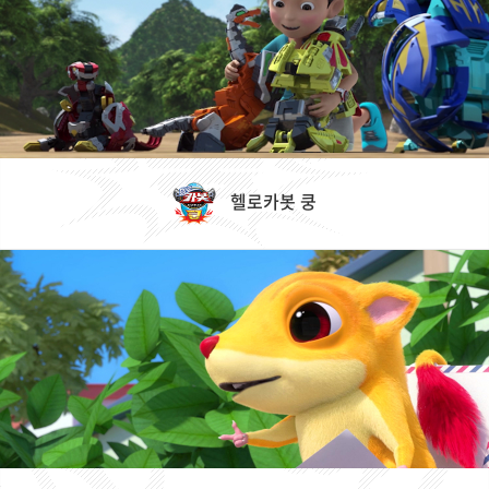
헬로카봇 쿵