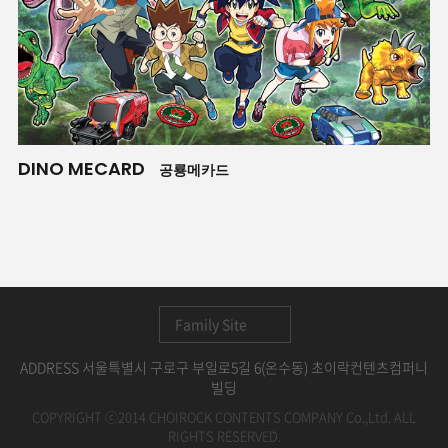
DINO MECARD
T
공룡메카드
Family Site
ADDRESS 서울특별시 구로구 부일로5길 6(온수동) 초이락컨텐츠컴퍼니
빌딩
COPYRIGHT ⓒ2014 CHOIROCK CONTENTS COMPANY Co.,Ltd. ALL
RIGHTS RESERVED.