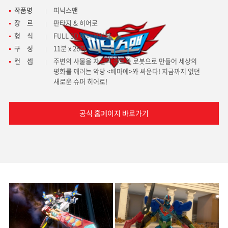
작품명
피닉스맨
장
르
판타지 & 히어로
형
식
FULL 3D 애니메이션
구
성
11분 x 26화
컨
셉
주변의 사물을 자신의 슈트와 로봇으로 만들어
세상의
평화를 깨려는 악당 <베마에>와 싸운다!
지금까지 없던
새로운 슈퍼 히어로!
공식 홈페이지 바로가기