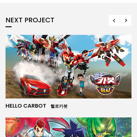
NEXT PROJECT
HELLO CARBOT
C
헬로카봇