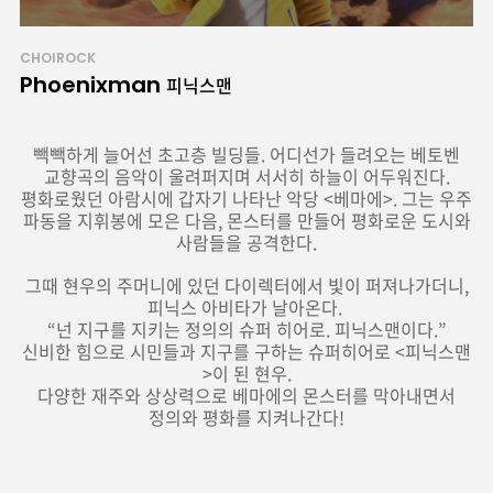
CHOIROCK
Phoenixman
피닉스맨
빽빽하게 늘어선 초고층
빌딩들
.
어디선가
들려오는 베토벤
교향곡의 음악이
울려퍼지며
서서히 하늘이 어두워진다
.
평화로웠던
아람시에
갑자기 나타난 악당
<
베마에
>.
그는 우주
파동을 지휘봉에 모은 다음
,
몬스터를 만들어 평화로운 도시와
사람들을 공격한다
.
그때
현우의 주머니에 있던
다이렉터에서
빛이
퍼져나가더니
,
피닉스
아비타가
날아온다
.
“
넌 지구를 지키는 정의의 슈퍼 히어로
.
피닉스맨이다
.”
신비한 힘으로 시민들과 지구를 구하는 슈퍼히어로
<
피닉스맨
>
이 된 현우
.
다양한 재주와 상상력으로
베마에의
몬스터를 막아내면서
정의와
평화를 지켜나간다
!