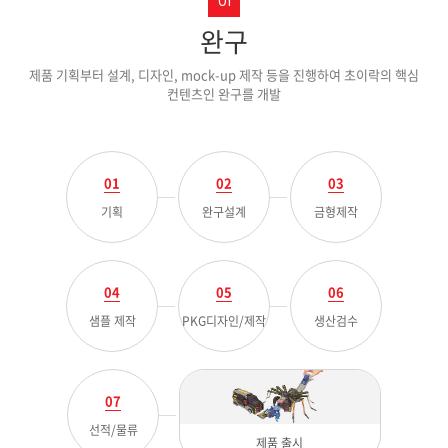
01
완구
제품 기획부터 설계, 디자인, mock-up 제작 등을 진행하여 초이락의 핵심
컨텐츠인 완구를 개발
01
02
03
기획
완구설계
금형제작
04
05
06
샘플 제작
PKG디자인/제작
생산검수
07
선적/물류
제품 출시