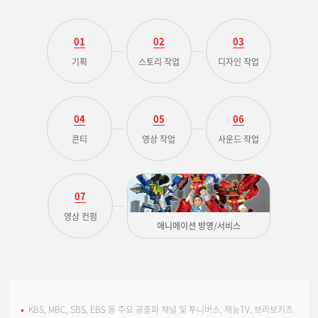
01
02
03
기획
스토리 작업
디자인 작업
04
05
06
콘티
영상 작업
사운드 작업
07
영상 컨펌
애니메이션 방영/서비스
KBS, MBC, SBS, EBS 등 주요 공중파 채널 및 투니버스, 재능TV, 브라보키즈